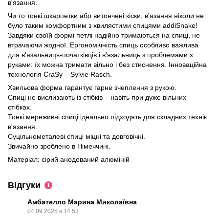
в'язання.
Чи то тонкі шкарпетки або витончені кіски, в'язання ніколи не
було таким комфортним з хвилястими спицями addiSnake!
Завдяки своїй формі петлі надійно тримаються на спиці, не
втрачаючи жодної. Ергономічність спиць особливо важлива
для в'язальниць-початківців і в'язальниць з проблемами з
руками: їх можна тримати вільно і без стиснення. Інноваційна
технологія CraSy – Sylvie Rasch.
Хвильова форма гарантує гарне зчеплення з рукою.
Спиці не вислизають із стібків – навіть при дуже вільних
стібках.
Тонкі мереживні спиці ідеально підходять для складних технік
в'язання.
Суцільнометалеві спиці міцні та довговічні.
Звичайно зроблено в Німеччині.
Матеріал: сірий анодований алюміній
Відгуки
1
Амбателло Марина Миколаївна
04.09.2025 в 14:53