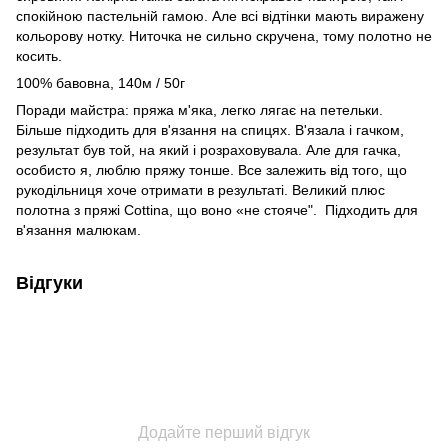
спокійною пастельній гамою. Але всі відтінки мають виражену
кольорову нотку. Ниточка не сильно скручена, тому полотно не
косить.
100% бавовна, 140м / 50г
Поради майстра: пряжа м'яка, легко лягає на петельки.
Більше підходить для в'язання на спицях. В'язала і гачком,
результат був той, на який і розраховувала. Але для гачка,
особисто я, люблю пряжу тонше. Все залежить від того, що
рукодільниця хоче отримати в результаті. Великий плюс
полотна з пряжі Cottina, що воно «не стояче". Підходить для
в'язання малюкам.
Відгуки
Додайте перший відгук