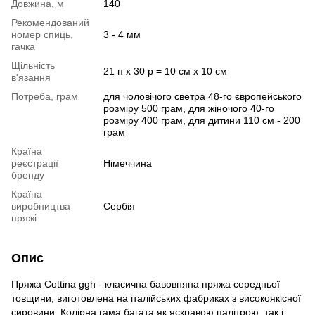
Довжина, м
140
Рекомендований
номер спиць,
3 - 4 мм
гачка
Щільність
21 п х 30 р = 10 см х 10 см
в'язання
Потреба, грам
для чоловічого светра 48-го європейського
розміру 500 грам, для жіночого 40-го
розміру 400 грам, для дитини 110 см - 200
грам
Країна
реєстрації
Німеччина
бренду
Країна
виробництва
Сербія
пряжі
Опис
Пряжа Cottina ggh - класична бавовняна пряжа середньої
товщини, виготовлена на італійських фабриках з високоякісної
сировини. Колірна гама багата як яскравою палітрою, так і