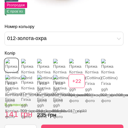
Розпродаж
Є пров`яз
Номер кольору
012-золота-охра
Колір
+22
В наявності
141 грн
235 грн