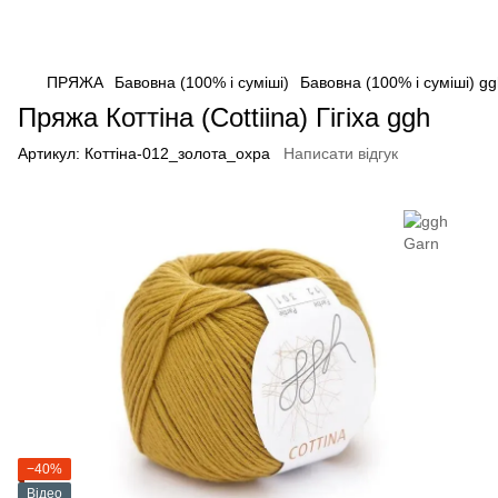
ПРЯЖА
Бавовна (100% і суміші)
Бавовна (100% і суміші) g
Пряжа Коттіна (Cottiina) Гігіха ggh
Артикул:
Коттіна-012_золота_охра
Написати відгук
−40%
Відео