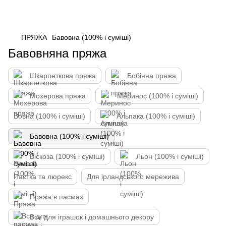
ПРЯЖА
Бавовна (100% і суміші)
Бавовняна пряжа
Шкарпеткова пряжа
Бобінна пряжа
Мохерова пряжа
Меринос (100% і суміші)
Вовна (100% і суміші)
Альпака (100% і суміші)
Бавовна (100% і суміші)
Віскоза (100% і суміші)
Льон (100% і суміші)
Паєтка та люрекс
Для ірландського мережива
Пряжа в пасмах
Все для іграшок і домашнього декору