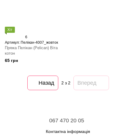
Хіт
6
Артикул: Пелікан-4007_жовток
Пряжа Пелікан (Pelican) Віта
котон
65 грн
Назад
Вперед
2
з 2
067 470 20 05
Контактна інформація