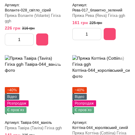
Артикул:
Артикул:
Воланте-028_світло_сірий
Рева-017_блакитно_зелений
Пряжа Воланте (Volante) Гігіха
Пряжа Рева (Reva) Гігіха ggh
ggh
161 грн
225 грн
226 грн
316 грн
−40%
−40%
Відео
Відео
Розпродаж
Розпродаж
Є пров`яз
Є пров`яз
Артикул: Тавіра-044_ваніль
Артикул:
Пряжа Тавіра (Tavira) Гігіха ggh
Коттіна-044_королівський_синій
Пряжа Коттіна (Cottiina) Гігіха