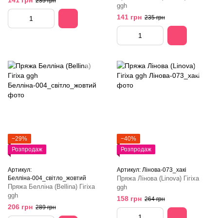
141 грн
235 грн
ggh
141 грн
235 грн
−29%
−40%
Розпродаж
Розпродаж
Артикул:
Артикул: Лінова-073_хакі
Белліна-004_світло_жовтий
Пряжа Лінова (Linova) Гігіха
Пряжа Белліна (Bellina) Гігіха
ggh
ggh
158 грн
264 грн
206 грн
289 грн