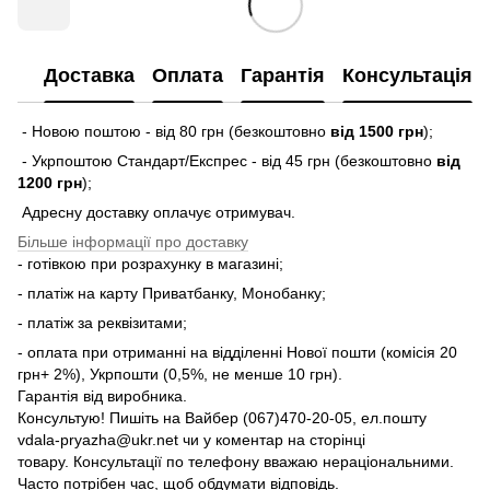
Доставка
Оплата
Гарантія
Консультація
- Новою поштою - від 80 грн (безкоштовно
від 1500 грн
);
- Укрпоштою Стандарт/Експрес - від 45 грн (безкоштовно
від
1200 грн
);
Адресну доставку оплачує отримувач.
Більше інформації про доставку
- готівкою при розрахунку в магазині;
- платіж на карту Приватбанку, Монобанку;
- платіж за реквізитами;
- оплата при отриманні на відділенні Нової пошти (комісія 20
грн+ 2%), Укрпошти (0,5%, не менше 10 грн).
Гарантія від виробника.
Консультую! Пишіть на Вайбер (067)470-20-05, ел.пошту
vdala-pryazha@ukr.net чи у коментар на сторінці
товару. Консультації по телефону вважаю нераціональними.
Часто потрібен час, щоб обдумати відповідь.