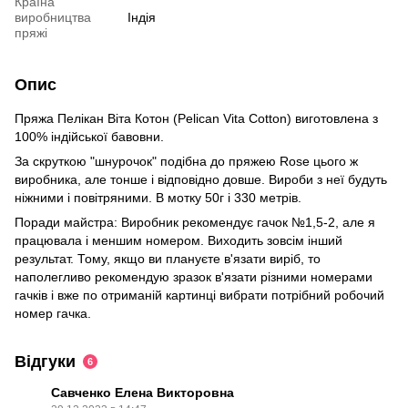
Країна
виробництва
Індія
пряжі
Опис
Пряжа Пелікан Віта Котон (Pelican Vita Cotton) виготовлена з
100% індійської бавовни.
За скруткою "шнурочок" подібна до пряжею Rose цього ж
виробника, але тонше і відповідно довше. Вироби з неї будуть
ніжними і повітряними. В мотку 50г і 330 метрів.
Поради майстра: Виробник рекомендує гачок №1,5-2, але я
працювала і меншим номером. Виходить зовсім інший
результат. Тому, якщо ви плануєте в'язати виріб, то
наполегливо рекомендую зразок в'язати різними номерами
гачків і вже по отриманій картинці вибрати потрібний робочий
номер гачка.
Відгуки
6
Савченко Елена Викторовна