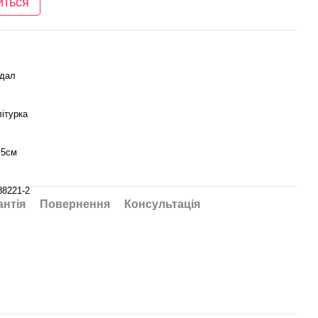
иться
мдал
ітурка
,5см
88221-2
антія
Повернення
Консультація