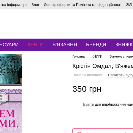
ктна інформація
Блог
Договір оферти та Політика конфіденційності
ЗМІ
ЕСУАРИ
КНИГИ
В'ЯЗАННЯ
БРЕНДИ
ЗНИЖК
Головна
КНИГИ
В'яжемо спицям
Крістін Омдал, В'яже
Немає в наявності
Написати відгу
350 грн
Ввійти
для відображення нак
%