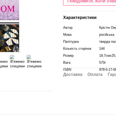
Повідомити, коли з'яв
Характеристики
Автор
Крістін О
Мова
російська
Палітурка
тверда пал
Кількість сторінок
144
Розмір
19,7смх25
Вага
570г
ISBN
978-5-17-0
Доставка
Оплата
Гар