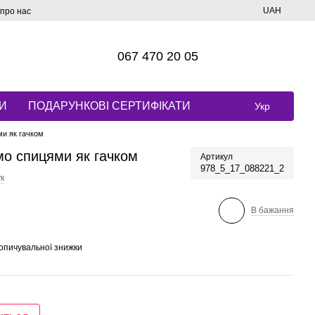
UAH
 про нас
067 470 20 05
И
ПОДАРУНКОВІ СЕРТИФІКАТИ
Укр
и як гачком
мо спицями як гачком
Артикул
978_5_17_088221_2
к
В бажання
опичувальної знижки