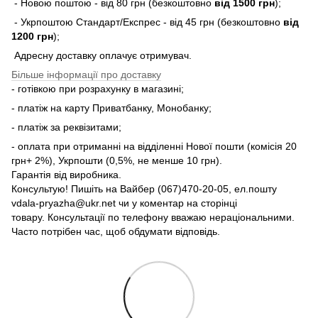
- Новою поштою - від 80 грн (безкоштовно
від 1500 грн
);
- Укрпоштою Стандарт/Експрес - від 45 грн (безкоштовно
від
1200 грн
);
Адресну доставку оплачує отримувач.
Більше інформації про доставку
- готівкою при розрахунку в магазині;
- платіж на карту Приватбанку, Монобанку;
- платіж за реквізитами;
- оплата при отриманні на відділенні Нової пошти (комісія 20
грн+ 2%), Укрпошти (0,5%, не менше 10 грн).
Гарантія від виробника.
Консультую! Пишіть на Вайбер (067)470-20-05, ел.пошту
vdala-pryazha@ukr.net чи у коментар на сторінці
товару. Консультації по телефону вважаю нераціональними.
Часто потрібен час, щоб обдумати відповідь.