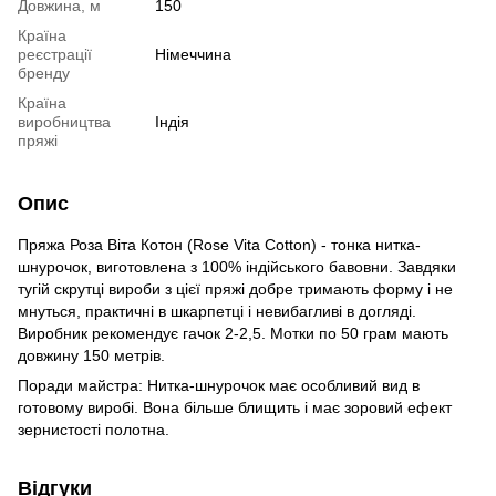
Довжина, м
150
Країна
реєстрації
Німеччина
бренду
Країна
виробництва
Індія
пряжі
Опис
Пряжа Роза Віта Котон (Rose Vita Cotton) - тонка нитка-
шнурочок, виготовлена з 100% індійського бавовни. Завдяки
тугій скрутці вироби з цієї пряжі добре тримають форму і не
мнуться, практичні в шкарпетці і невибагливі в догляді.
Виробник рекомендує гачок 2-2,5. Мотки по 50 грам мають
довжину 150 метрів.
Поради майстра: Нитка-шнурочок має особливий вид в
готовому виробі. Вона більше блищить і має зоровий ефект
зернистості полотна.
Відгуки