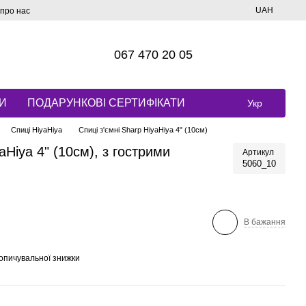
UAH
 про нас
067 470 20 05
И
ПОДАРУНКОВІ СЕРТИФІКАТИ
Укр
Спиці HiyaHiya
Спиці з'ємні Sharp HiyaHiya 4" (10см)
aHiya 4" (10см), з гострими
Артикул
5060_10
В бажання
опичувальної знижки