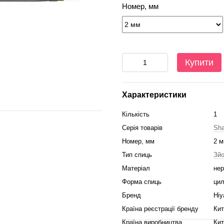
Номер, мм
Купити
Характеристики
Кількість
1
Серія товарів
Sha
Номер, мм
2 
Тип спиць
Зйо
Матеріал
нер
Форма спиць
цил
Бренд
Hiy
Країна реєстрації бренду
Кит
Країна виробництва
Кит