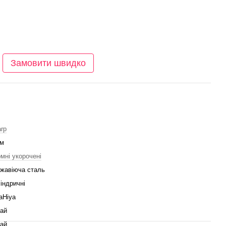
Замовити швидко
rp
мм
мні укорочені
жавіюча сталь
індричні
aHiya
ай
ай