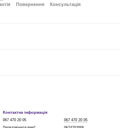
антія
Повернення
Консультація
Контактна інформація
067 470 20 05
067 470 20 05
0674702005
Передзвонити вам?