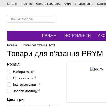
Перейти до основного контенту
Каталог
Про нас
Оплата і доставка
Обмін та повернення
Конта
ПРЯЖА
ІНСТРУМЕНТИ
АКС
Головна
Товари для в'язання PRYM
Товари для в'язання PRYM
Розділ
1
Набори гачків
4
Органайзери
14
Інші аксесуари
4
Засоби догляду
Ціна, грн