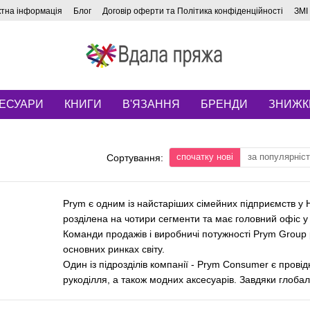
ктна інформація
Блог
Договір оферти та Політика конфіденційності
ЗМІ
ЕСУАРИ
КНИГИ
В'ЯЗАННЯ
БРЕНДИ
ЗНИЖК
спочатку нові
за популярніс
Сортування:
Prym є одним із найстаріших сімейних підприємств у Ні
розділена на чотири сегменти та має головний офіс у 
Команди продажів і виробничі потужності Prym Group 
основних ринках світу.
Один із підрозділів компанії - Prym Consumer є прові
рукоділля, а також модних аксесуарів. Завдяки глоба
програмі управління якістю та чудовій увазі до дета