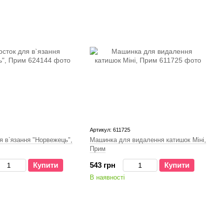
Артикул: 611725
я в`язання "Норвежець",
Машинка для видалення катишок Міні,
Прим
Купити
543 грн
Купити
В наявності