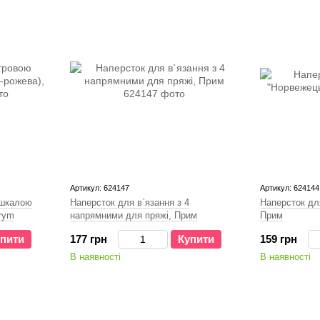
Артикул: 624147
Артикул: 624144
 шкалою
Наперсток для в`язання з 4
Наперсток дл
Prym
напрямними для пряжі, Прим
Прим
пити
177 грн
Купити
159 грн
В наявності
В наявності