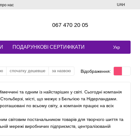
UAH
 про нас
067 470 20 05
И
ПОДАРУНКОВІ СЕРТИФІКАТИ
Укр
тю
спочатку дешевше
за назвою
Відображення:
меччині та одним із найстаріших у світі. Сьогодні компанія
Стольберзі, місті, що межує з Бельгією та Нідерландами.
розташовані по всьому світу, а компанія працює на всіх
дним світовим постачальником товарів для творчого шиття та
льній мережі виробничих підприємств, централізованій
лей, продукція Prym Consumer є важливою для швейної та