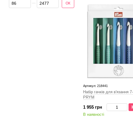
Від Ціна, грн
До Ціна, грн
ОК
Артикул: 218441
Набір гачків для в'язання 7
PRYM
1 955 грн
В наявності