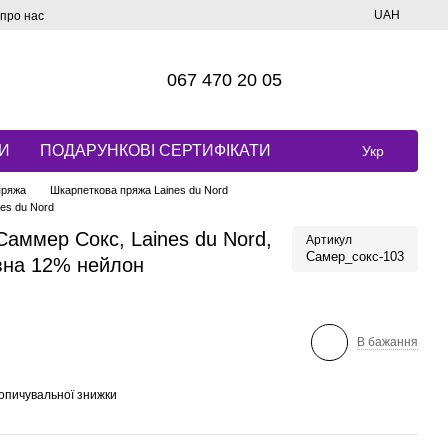
UAH
 про нас
067 470 20 05
И
ПОДАРУНКОВІ СЕРТИФІКАТИ
Укр
пряжа
Шкарпеткова пряжа Laines du Nord
es du Nord
аммер Сокс, Laines du Nord,
Артикул
Самер_сокс-103
овна 12% нейлон
В бажання
опичувальної знижки