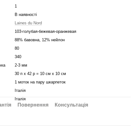
1
В наявності
Laines du Nord
103-голубая-бежевая-оранжевая
88% бавовна, 12% нейлон
80
340
чка
2-3 мм
30 п х 42 р = 10 см х 10 см
1 моток на пару шкарпеток
Італія
Італія
антія
Повернення
Консультація