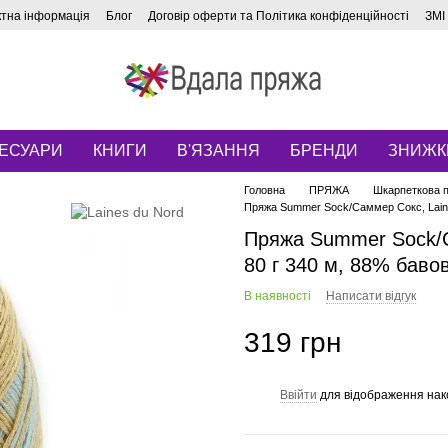
ктна інформація
Блог
Договір оферти та Політика конфіденційності
ЗМІ
ЕСУАРИ
КНИГИ
В'ЯЗАННЯ
БРЕНДИ
ЗНИЖК
Головна
ПРЯЖА
Шкарпеткова 
Пряжа Summer Sock/Саммер Сокс, Lain
Пряжа Summer Sock/С
80 г 340 м, 88% бав
В наявності
Написати відгук
319 грн
Ввійти
для відображення нак
%