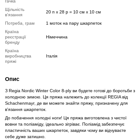
гачка
Щільність
20 п х 28 р = 10 см х 10 см
в'язання
Потреба, грам
1 моток на пару шкарпеток
Країна
реєстрації
Німеччина
бренду
Країна
виробництва
Італія
пряжі
Опис
З Regia Nordic Winter Color 8-ply ви будете готові до боротьби з
холодною зимою. Ця пряжа належить до колекції REGIA від
Schachenmayr, де ви можете знайти пряжу, призначену для
в'язання шкарпеток.
До побачення холодні ноги! Ця пряжа виготовлена з чистої
вовни та поліаміду, ідеально зігріває. Поліамід забезпечує
пластичність ваших шкарпеток, завдяки чому ви відчуваєте
себе дуже затишно.