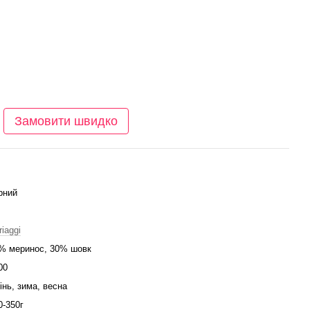
Замовити швидко
рний
riaggi
% меринос, 30% шовк
00
інь, зима, весна
0-350г