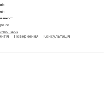
алія
алія
наявності
ринос
ринос, шовк
антія
Повернення
Консультація