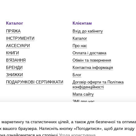
Каталог
Клієнтам
ПРЯЖА
Вхід до кабінету
ІНСТРУМЕНТИ
Каталог
АКСЕСУАРИ
Про нас
КНИГИ
Оплата і доставка
В'ЯЗАННЯ
Обмін та повернення
БРЕНДИ
Контактна інформація
ЗНИЖКИ
Блог
ПОДАРУНКОВІ СЕРТИФІКАТИ
Договір оферти та Політика
конфіденційності
Мапа сайту
ЗМІ про нас
Ми в соцмережах
 маркетингу та статистичних цілей, а також для безпечної та оптим
х вашого браузера. Натисніть кнопку «Погодитися», щоб дати згоду
жна ознайомитися на сторінці
Угода користувача
.