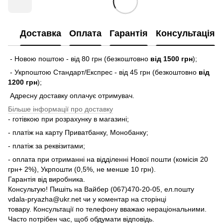
Доставка
Оплата
Гарантія
Консультація
- Новою поштою - від 80 грн (безкоштовно
від 1500 грн
);
- Укрпоштою Стандарт/Експрес - від 45 грн (безкоштовно
від
1200 грн
);
Адресну доставку оплачує отримувач.
Більше інформації про доставку
- готівкою при розрахунку в магазині;
- платіж на карту Приватбанку, Монобанку;
- платіж за реквізитами;
- оплата при отриманні на відділенні Нової пошти (комісія 20
грн+ 2%), Укрпошти (0,5%, не менше 10 грн).
Гарантія від виробника.
Консультую! Пишіть на Вайбер (067)470-20-05, ел.пошту
vdala-pryazha@ukr.net чи у коментар на сторінці
товару. Консультації по телефону вважаю нераціональними.
Часто потрібен час, щоб обдумати відповідь.