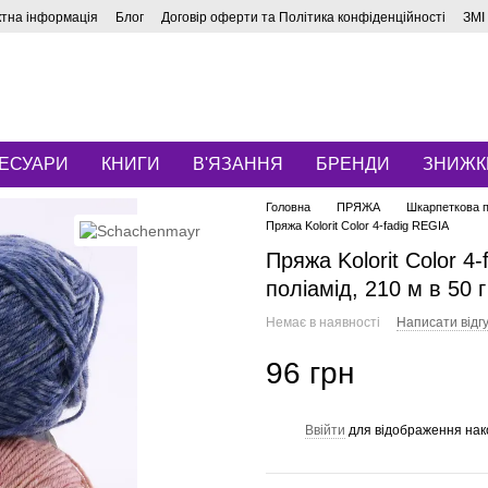
ктна інформація
Блог
Договір оферти та Політика конфіденційності
ЗМІ
ЕСУАРИ
КНИГИ
В'ЯЗАННЯ
БРЕНДИ
ЗНИЖК
Головна
ПРЯЖА
Шкарпеткова 
Пряжа Kolorit Color 4-fadig REGIA
Пряжа Kolorit Color 4
поліамід, 210 м в 50 г
Немає в наявності
Написати відгу
96 грн
Ввійти
для відображення нак
%