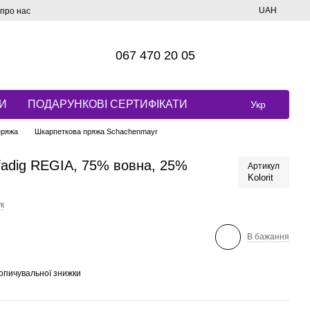
UAH
 про нас
067 470 20 05
И
ПОДАРУНКОВІ СЕРТИФІКАТИ
Укр
пряжа
Шкарпеткова пряжа Schachenmayr
-fadig REGIA, 75% вовна, 25%
Артикул
Kolorit
к
В бажання
опичувальної знижки