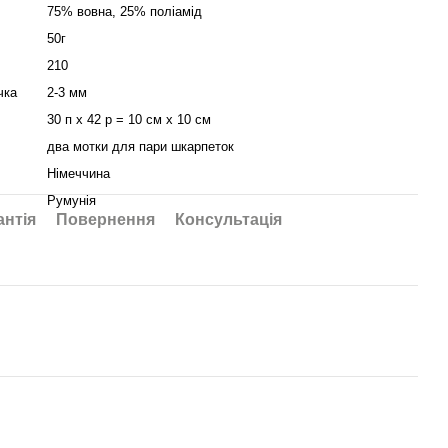
75% вовна, 25% поліамід
50г
210
чка
2-3 мм
30 п х 42 р = 10 см х 10 см
два мотки для пари шкарпеток
Німеччина
Румунія
антія
Повернення
Консультація