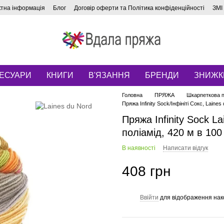
ктна інформація
Блог
Договір оферти та Політика конфіденційності
ЗМІ
ЕСУАРИ
КНИГИ
В'ЯЗАННЯ
БРЕНДИ
ЗНИЖК
Головна
ПРЯЖА
Шкарпеткова 
Пряжа Infinity Sock/Інфініті Сокс, Laines
Пряжа Infinity Sock L
поліамід, 420 м в 100 
В наявності
Написати відгук
408 грн
Ввійти
для відображення нак
%