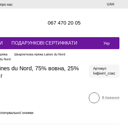
UAH
 про нас
067 470 20 05
И
ПОДАРУНКОВІ СЕРТИФІКАТИ
Укр
пряжа
Шкарпеткова пряжа Laines du Nord
 du Nord
aines du Nord, 75% вовна, 25%
Артикул
Інфініті_сокс
г
В бажання
опичувальної знижки