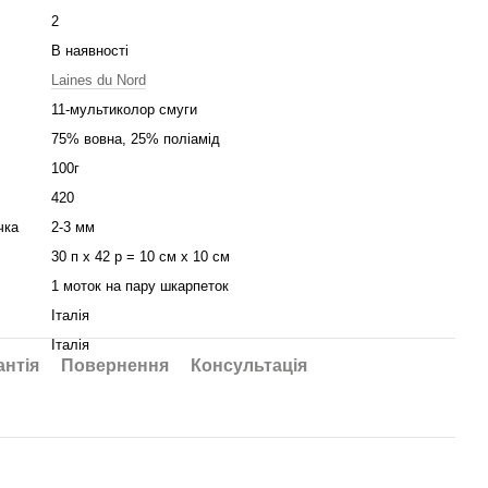
2
В наявності
Laines du Nord
11-мультиколор смуги
75% вовна, 25% поліамід
100г
420
чка
2-3 мм
30 п х 42 р = 10 см х 10 см
1 моток на пару шкарпеток
Італія
Італія
антія
Повернення
Консультація