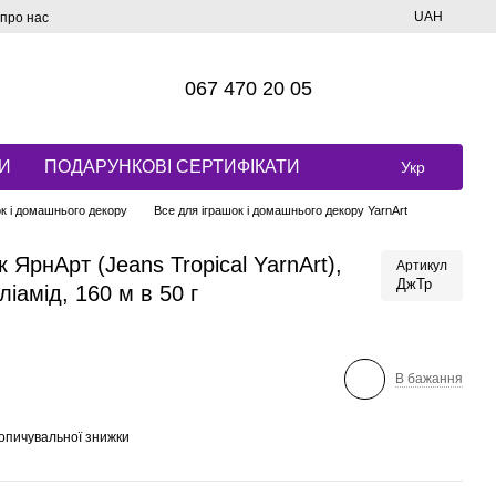
UAH
 про нас
067 470 20 05
И
ПОДАРУНКОВІ СЕРТИФІКАТИ
Укр
ок і домашнього декору
Все для іграшок і домашнього декору YarnArt
ЯрнАрт (Jeans Tropical YarnArt),
Артикул
ДжТр
іамід, 160 м в 50 г
В бажання
опичувальної знижки