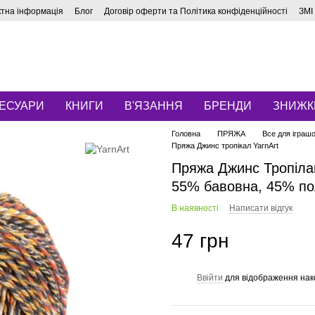
ктна інформація
Блог
Договір оферти та Політика конфіденційності
ЗМІ
ЕСУАРИ
КНИГИ
В'ЯЗАННЯ
БРЕНДИ
ЗНИЖК
Головна
ПРЯЖА
Все для іграш
Пряжа Джинс тропікал YarnArt
Пряжа Джинс Тропілак 
55% бавовна, 45% пол
В наявності
Написати відгук
47 грн
Ввійти
для відображення нак
%