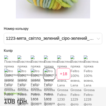
Номер кольору
1223-мята_світло_зелений_сіро-зелений_жовтий
Колір
+18
В наявності
108 грн