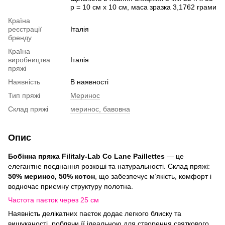
р = 10 см х 10 см, маса зразка 3,1762 грами
Країна
реєстрації
Італія
бренду
Країна
виробництва
Італія
пряжі
Наявність
В наявності
Тип пряжі
Меринос
Склад пряжі
меринос, бавовна
Опис
Бобінна пряжа Filitaly-Lab Co Lane Paillettes
— це
елегантне поєднання розкоші та натуральності. Склад пряжі:
50% меринос, 50% котон
, що забезпечує м’якість, комфорт і
водночас приємну структуру полотна.
Частота паєток через 25 см
Наявність делікатних паєток додає легкого блиску та
вишуканості, роблячи її ідеальною для створення святкового