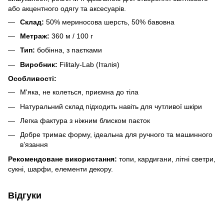
або акцентного одягу та аксесуарів.
Склад:
50% мериносова шерсть, 50% бавовна
Метраж:
360 м / 100 г
Тип:
бобінна, з паєтками
Виробник:
Filitaly-Lab (Італія)
Особливості:
М'яка, не колеться, приємна до тіла
Натуральний склад підходить навіть для чутливої шкіри
Легка фактура з ніжним блиском паєток
Добре тримає форму, ідеальна для ручного та машинного
в’язання
Рекомендоване використання:
топи, кардигани, літні светри,
сукні, шарфи, елементи декору.
Відгуки