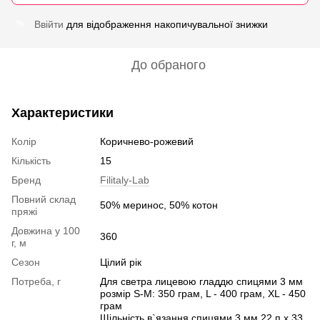
Ввійти
для відображення накопичувальної знижки
%
До обраного
Характеристики
Колір
Коричнево-рожевий
Кількість
15
Бренд
Filitaly-Lab
Повний склад
50% меринос, 50% котон
пряжі
Довжина у 100
360
г, м
Сезон
Цілий рік
Потреба, г
Для светра лицевою гладдю спицями 3 мм
розмір S-M: 350 грам, L - 400 грам, XL - 450
грам
Щільність в`язання спицями 3 мм 22 п х 33