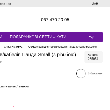
UAH
 про нас
067 470 20 05
И
ПОДАРУНКОВІ СЕРТИФІКАТИ
Укр
Спиці HiyaHiya
Обмежувачі для тросів/кабелів Панда Small (з різьбою)
/кабелів Панда Small (з різьбою)
Артикул
285954
к
В бажання
опичувальної знижки