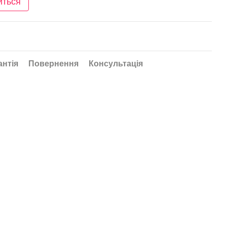
иться
антія
Повернення
Консультація