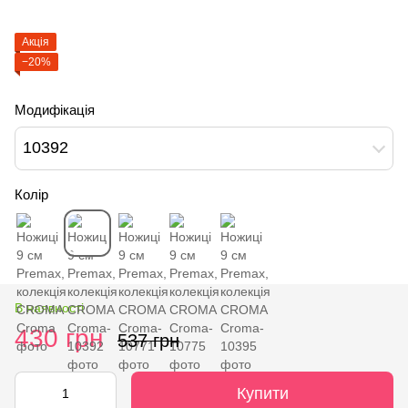
Акція
−20%
Модифікація
10392
Колір
В наявності
430 грн
537 грн
Купити