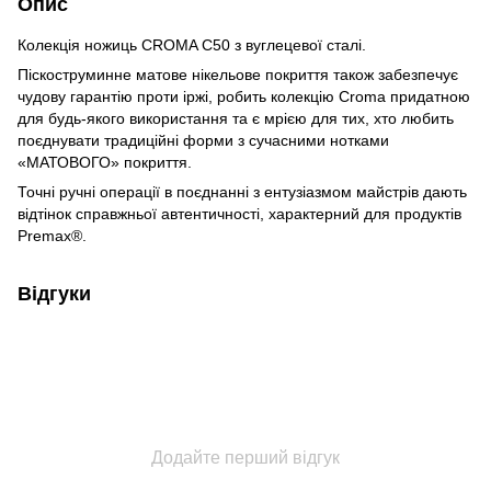
Опис
Колекція ножиць CROMA C50 з вуглецевої сталі.
Піскоструминне матове нікельове покриття також забезпечує
чудову гарантію проти іржі, робить колекцію Croma придатною
для будь-якого використання та є мрією для тих, хто любить
поєднувати традиційні форми з сучасними нотками
«МАТОВОГО» покриття.
Точні ручні операції в поєднанні з ентузіазмом майстрів дають
відтінок справжньої автентичності, характерний для продуктів
Premax®.
Відгуки
Додайте перший відгук