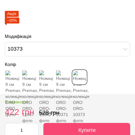
Акція
−20%
Модифікація
10373
Колір
В наявності
422 грн
528 грн
Купити