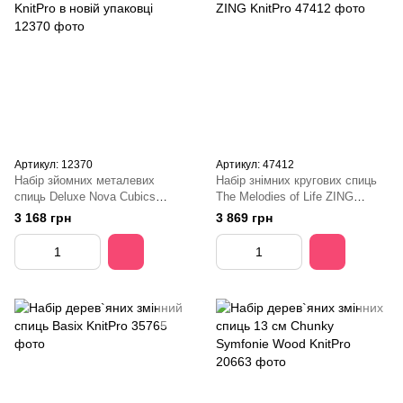
Артикул: 12370
Артикул: 47412
Набір зйомних металевих
Набір знімних кругових спиць
спиць Deluxe Nova Cubics
The Melodies of Life ZING
KnitPro в новій упаковці
KnitPro
3 168 грн
3 869 грн