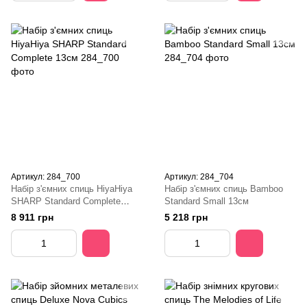
Артикул: 284_700
Артикул: 284_704
Набір з'ємних спиць HiyaHiya
Набір з'ємних спиць Bamboo
SHARP Standard Complete
Standard Small 13см
13см
8 911 грн
5 218 грн