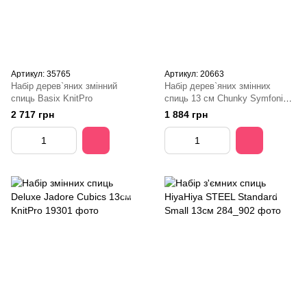
Артикул: 35765
Артикул: 20663
Набір дерев`яних змінний
Набір дерев`яних змінних
спиць Basix KnitPro
спиць 13 см Chunky Symfonie
Wood KnitPro
2 717 грн
1 884 грн