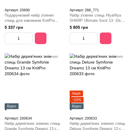
Артикул: 20690
Артикул: 288_771
Подарунковий набір з'ємних
Набір з'ємних спиць HiyaHiya
спиць для кавоманів KnitPro
SHARP Ultimate Sock 13- 10см
Knit & Sip
(7 пар)
5 337 грн
5 805 грн
Акція
−15%
Відео
Відео
Артикул: 200634
Артикул: 200633
Набір дерев'яних знімних спиць
Набір дерев'яних знімних спиць
Grande Symfonie Dreamz 13 см
Deluxe Symfonie Dreamz 13 см