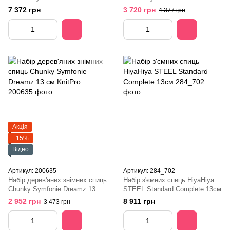
KnitPro
KnitPro
7 372 грн
3 720 грн
4 377 грн
Акція
−15%
Відео
Артикул: 200635
Артикул: 284_702
Набір дерев'яних знімних спиць
Набір з'ємних спиць HiyaHiya
Chunky Symfonie Dreamz 13 см
STEEL Standard Complete 13см
KnitPro
2 952 грн
8 911 грн
3 473 грн