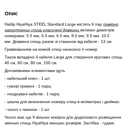
Опис
Набір HiyaHiya STEEL Standard Large містить 6 пар
помірно
загострених спиць класичної довжини
великих діаметрів
номерами: 5.5 мм, 6.0 мм, 6.5 мм, 8.0 мм, 9.0 мм, 10.0
мм. Довжина спиць разом зі стаканом від кабеля - 13 см.
Гравіюванням на кожній спиці нанесено її номер.
Також вкладено 4 кабеля Large для створення кругових спиць
40 см, 60 см, 80 см, 100 см.
Допоміжними елементами ідуть
- кабельний ключ - 1 шт;
- гумові тримачі - 1 пара;
- поєднувачі кабелів - 1 пара;
- шкала для визначення номеру спиці в міліметрах і дюймах.
- чохол з тканини - 1 шт.
Чохол має ще 9 вільних комірок для додаткового розміщення
змінних спиць HiyaHiya менших розмірів. Застібка - гудзик.