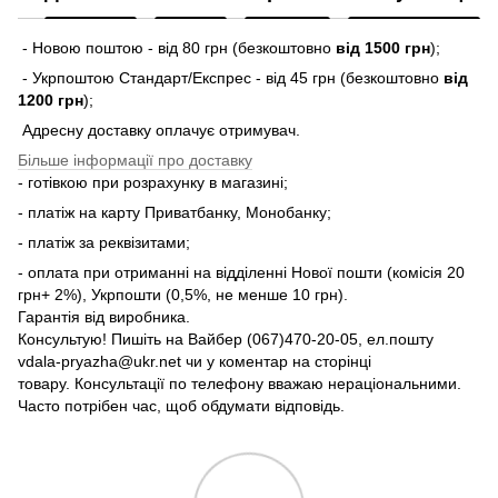
- Новою поштою - від 80 грн (безкоштовно
від 1500 грн
);
- Укрпоштою Стандарт/Експрес - від 45 грн (безкоштовно
від
1200 грн
);
Адресну доставку оплачує отримувач.
Більше інформації про доставку
- готівкою при розрахунку в магазині;
- платіж на карту Приватбанку, Монобанку;
- платіж за реквізитами;
- оплата при отриманні на відділенні Нової пошти (комісія 20
грн+ 2%), Укрпошти (0,5%, не менше 10 грн).
Гарантія від виробника.
Консультую! Пишіть на Вайбер (067)470-20-05, ел.пошту
vdala-pryazha@ukr.net чи у коментар на сторінці
товару. Консультації по телефону вважаю нераціональними.
Часто потрібен час, щоб обдумати відповідь.