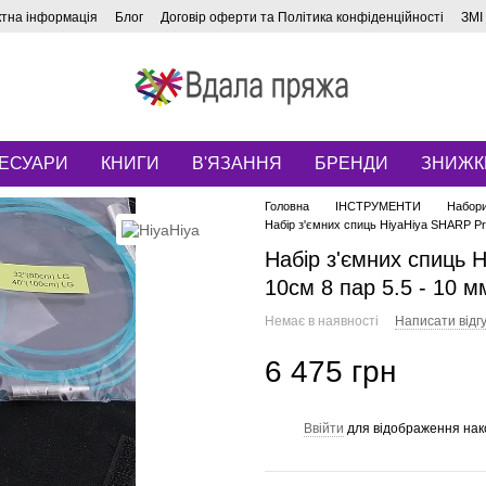
ктна інформація
Блог
Договір оферти та Політика конфіденційності
ЗМІ
ЕСУАРИ
КНИГИ
В'ЯЗАННЯ
БРЕНДИ
ЗНИЖК
Головна
ІНСТРУМЕНТИ
Набори
Набір з'ємних спиць HiyaHiya SHARP P
Набір з'ємних спиць 
10cм 8 пар 5.5 - 10 м
Немає в наявності
Написати відгу
6 475 грн
Ввійти
для відображення нак
%