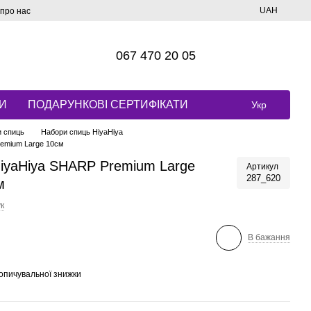
UAH
 про нас
067 470 20 05
И
ПОДАРУНКОВІ СЕРТИФІКАТИ
Укр
 спиць
Набори спиць HiyaHiya
remium Large 10cм
HiyaHiya SHARP Premium Large
Артикул
287_620
м
к
В бажання
опичувальної знижки