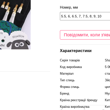
Номер, мм
Повідомити, коли з'яв
Характеристики
Серія товарів
Sha
Код виробника
5 0
Матеріал
ста
Тип спиць
Зйо
Форма спиць
цил
Бренд
Hiy
Країна реєстрації бренду
Кит
Країна виробництва
Кит