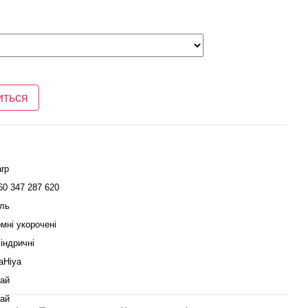
иться
rp
60 347 287 620
ль
мні укорочені
індричні
aHiya
ай
ай