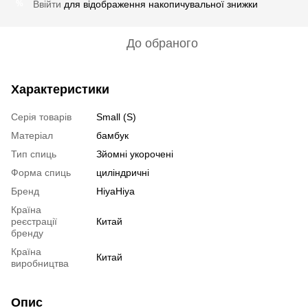
Ввійти
для відображення накопичувальної знижки
%
До обраного
Характеристики
Серія товарів
Small (S)
Матеріал
бамбук
Тип спиць
Зйомні укорочені
Форма спиць
циліндричні
Бренд
HiyaHiya
Країна
реєстрації
Китай
бренду
Країна
Китай
виробництва
Опис