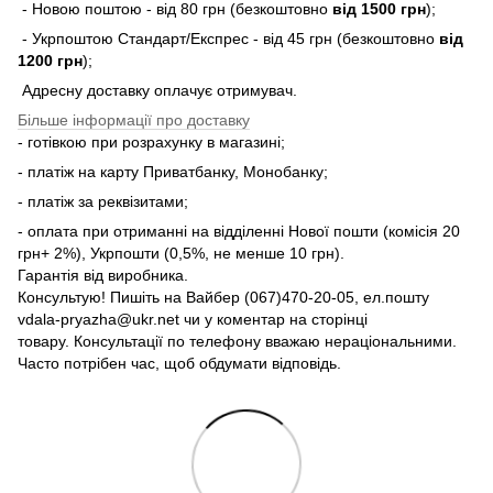
- Новою поштою - від 80 грн (безкоштовно
від 1500 грн
);
- Укрпоштою Стандарт/Експрес - від 45 грн (безкоштовно
від
1200 грн
);
Адресну доставку оплачує отримувач.
Більше інформації про доставку
- готівкою при розрахунку в магазині;
- платіж на карту Приватбанку, Монобанку;
- платіж за реквізитами;
- оплата при отриманні на відділенні Нової пошти (комісія 20
грн+ 2%), Укрпошти (0,5%, не менше 10 грн).
Гарантія від виробника.
Консультую! Пишіть на Вайбер (067)470-20-05, ел.пошту
vdala-pryazha@ukr.net чи у коментар на сторінці
товару. Консультації по телефону вважаю нераціональними.
Часто потрібен час, щоб обдумати відповідь.