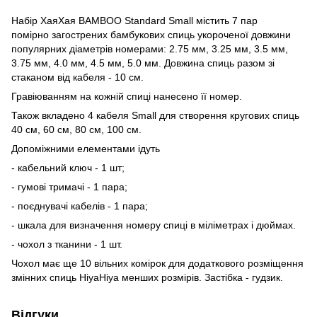
Набір ХаяХая BAMBOO Standard Small містить 7 пар
помірно загострених бамбукових спиць укороченої довжини
популярних діаметрів номерами: 2.75 мм, 3.25 мм, 3.5 мм,
3.75 мм, 4.0 мм, 4.5 мм, 5.0 мм. Довжина спиць разом зі
стаканом від кабеля - 10 см.
Гравіюванням на кожній спиці нанесено її номер.
Також вкладено 4 кабеля Small для створення кругових спиць
40 см, 60 см, 80 см, 100 см.
Допоміжними елементами ідуть
- кабельний ключ - 1 шт;
- гумові тримачі - 1 пара;
- поєднувачі кабелів - 1 пара;
- шкала для визначення номеру спиці в міліметрах і дюймах.
- чохол з тканини - 1 шт.
Чохол має ще 10 вільних комірок для додаткового розміщення
змінних спиць HiyaHiya менших розмірів. Застібка - гудзик.
Відгуки