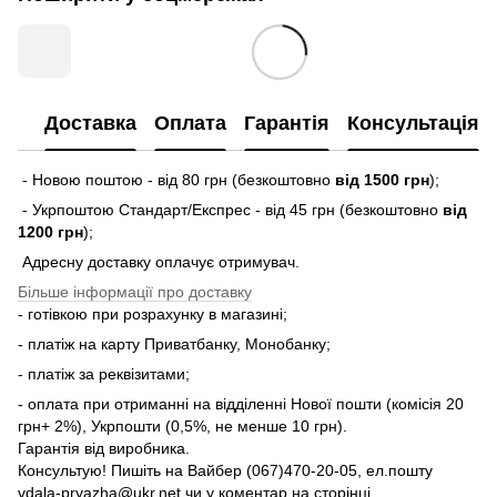
Доставка
Оплата
Гарантія
Консультація
- Новою поштою - від 80 грн (безкоштовно
від 1500 грн
);
- Укрпоштою Стандарт/Експрес - від 45 грн (безкоштовно
від
1200 грн
);
Адресну доставку оплачує отримувач.
Більше інформації про доставку
- готівкою при розрахунку в магазині;
- платіж на карту Приватбанку, Монобанку;
- платіж за реквізитами;
- оплата при отриманні на відділенні Нової пошти (комісія 20
грн+ 2%), Укрпошти (0,5%, не менше 10 грн).
Гарантія від виробника.
Консультую! Пишіть на Вайбер (067)470-20-05, ел.пошту
vdala-pryazha@ukr.net чи у коментар на сторінці