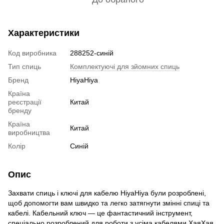
Характеристики
Код виробника
288252-синій
Тип спиць
Комплектуючі для зйомних спиць
Бренд
HiyaHiya
Країна
реєстрації
Китай
бренду
Країна
Китай
виробництва
Колір
Синій
Опис
Захвати спиць і ключі для кабелю HiyaHiya були розроблені,
щоб допомогти вам швидко та легко затягнути змінні спиці та
кабелі. Кабельний ключ — це фантастичний інструмент,
спеціально розроблений для роботи з усіма кабелями ХаяХая