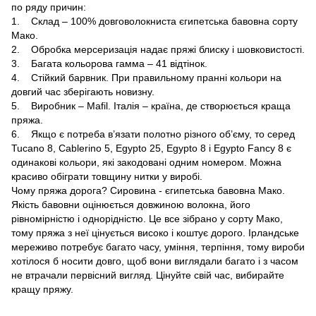
по ряду причин:
1. Склад – 100% довговолокниста єгипетська бавовна сорту
Мако.
2. Обробка мерсеризація надає пряжі блиску і шовковистості.
3. Багата кольорова гамма – 41 відтінок.
4. Стійкий барвник. При правильному пранні кольори на
довгий час зберігають новизну.
5. Виробник – Mafil. Італія – країна, де створюється краща
пряжа.
6. Якщо є потреба в’язати полотно різного об’єму, то серед
Tucano 8, Cablerino 5, Egypto 25, Egypto 8 і Egypto Fancy 8 є
одинакові кольори, які закодовані одним номером. Можна
красиво обіграти товщину нитки у виробі.
Чому пряжа дорога? Сировина - єгипетська бавовна Мако.
Якість бавовни оцінюється довжиною волокна, його
рівномірністю і однорідністю. Це все зібрано у сорту Мако,
тому пряжа з неї цінується високо і коштує дорого. Ірландське
мереживо потребує багато часу, уміння, терпіння, тому вироби
хотілося б носити довго, щоб вони виглядали багато і з часом
не втрачали первісний вигляд. Цінуйте свій час, вибирайте
кращу пряжу.