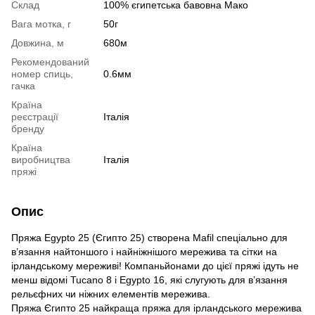
Склад
100% єгипетська бавовна Мако
Вага мотка, г
50г
Довжина, м
680м
Рекомендований
номер спиць,
0.6мм
гачка
Країна
реєстрації
Італія
бренду
Країна
виробництва
Італія
пряжі
Опис
Пряжа Egypto 25 (Єгипто 25) створена Mafil спеціально для
в’язання найтоншого і найніжнішого мережива та сітки на
ірландському мереживі! Компаньйонами до цієї пряжі ідуть не
менш відомі Tucano 8 і Egypto 16, які слугують для в’язання
рельєфних чи ніжних елементів мережива.
Пряжа Єгипто 25 найкраща пряжа для ірландського мережива