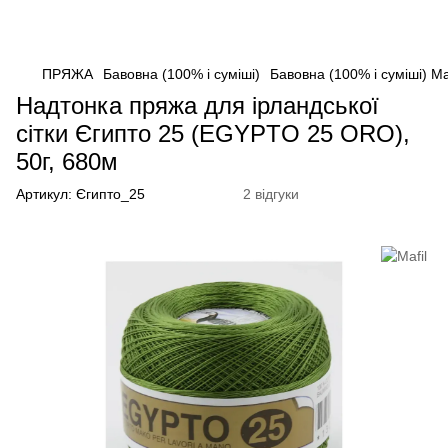
ПРЯЖА
Бавовна (100% і суміші)
Бавовна (100% і суміші) Maf
Надтонка пряжа для ірландської
сітки Єгипто 25 (EGYPTO 25 ORO),
50г, 680м
Артикул:
Єгипто_25
2 відгуки