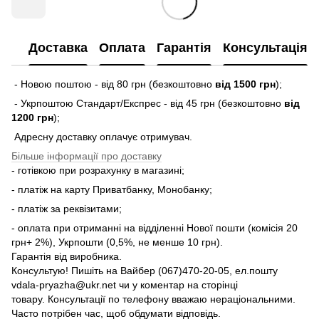
Доставка
Оплата
Гарантія
Консультація
- Новою поштою - від 80 грн (безкоштовно
від 1500 грн
);
- Укрпоштою Стандарт/Експрес - від 45 грн (безкоштовно
від
1200 грн
);
Адресну доставку оплачує отримувач.
Більше інформації про доставку
- готівкою при розрахунку в магазині;
- платіж на карту Приватбанку, Монобанку;
- платіж за реквізитами;
- оплата при отриманні на відділенні Нової пошти (комісія 20
грн+ 2%), Укрпошти (0,5%, не менше 10 грн).
Гарантія від виробника.
Консультую! Пишіть на Вайбер (067)470-20-05, ел.пошту
vdala-pryazha@ukr.net чи у коментар на сторінці
товару. Консультації по телефону вважаю нераціональними.
Часто потрібен час, щоб обдумати відповідь.