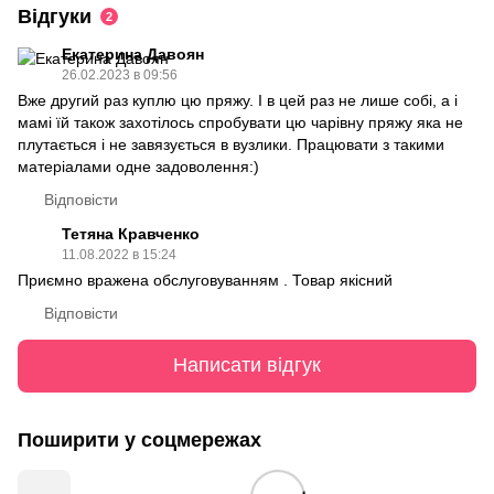
Відгуки
2
Екатерина Давоян
26.02.2023 в 09:56
Вже другий раз куплю цю пряжу. І в цей раз не лише собі, а і
мамі їй також захотілось спробувати цю чарівну пряжу яка не
плутається і не завязується в вузлики. Працювати з такими
матеріалами одне задоволення:)
Відповісти
Тетяна Кравченко
11.08.2022 в 15:24
Приємно вражена обслуговуванням . Товар якісний
Відповісти
Написати відгук
Поширити у соцмережах