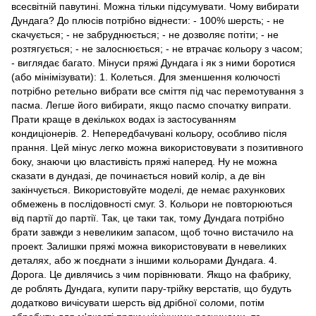
всесвітній павутині. Можна тільки підсумувати. Чому вибирати
Дундага? До плюсів потрібно віднести: - 100% шерсть; - не
скачується; - не забруднюється; - не дозволяє потіти; - не
розтягується; - не залоснюється; - не втрачає кольору з часом;
- виглядає багато. Мінуси пряжі Дундага і як з ними боротися
(або мінімізувати): 1. Колеться. Для зменшення колючості
потрібно ретельно вибрати все сміття під час перемотування з
пасма. Легше його вибирати, якщо пасмо спочатку випрати.
Прати краще в декількох водах із застосуванням
кондиціонерів. 2. Непередбачувані кольору, особливо після
прання. Цей мінус легко можна використовувати з позитивного
боку, знаючи цю властивість пряжі наперед. Ну не можна
сказати в дундазі, де починається новий колір, а де він
закінчується. Використовуйте моделі, де немає рахункових
обмежень в послідовності смуг. 3. Кольори не повторюються
від партії до партії. Так, це таки так, тому Дундага потрібно
брати завжди з невеликим запасом, щоб точно вистачило на
проект. Залишки пряжі можна використовувати в невеликих
деталях, або ж поєднати з іншими кольорами Дундага. 4.
Дорога. Це дивлячись з чим порівнювати. Якщо на фабрику,
де роблять Дундага, купити пару-трійку верстатів, що будуть
додатково вичісувати шерсть від дрібної соломи, потім