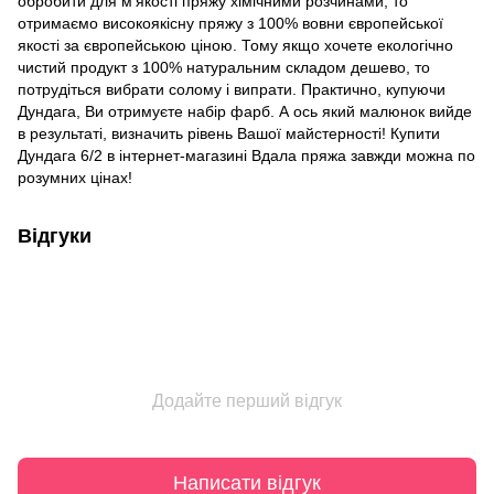
обробити для м'якості пряжу хімічними розчинами, то
отримаємо високоякісну пряжу з 100% вовни європейської
якості за європейською ціною. Тому якщо хочете екологічно
чистий продукт з 100% натуральним складом дешево, то
потрудіться вибрати солому і випрати. Практично, купуючи
Дундага, Ви отримуєте набір фарб. А ось який малюнок вийде
в результаті, визначить рівень Вашої майстерності! Купити
Дундага 6/2 в інтернет-магазині Вдала пряжа завжди можна по
розумних цінах!
Відгуки
Додайте перший відгук
Написати відгук