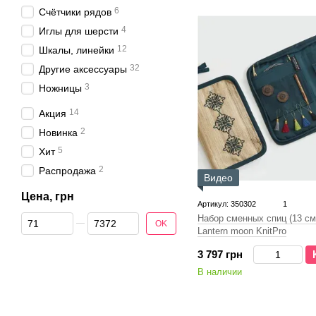
6
Счётчики рядов
4
Иглы для шерсти
12
Шкалы, линейки
32
Другие аксессуары
3
Ножницы
14
Акция
2
Новинка
5
Хит
2
Распродажа
Видео
Цена, грн
Артикул: 350302
1
От Цена, грн
До Цена, грн
Набор сменных спиц (13 см
OK
Lantern moon KnitPro
3 797 грн
В наличии