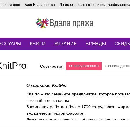
 информация
Блог Вдала пряжа
Договор оферты и Политика конфиденци
ЕССУАРЫ
КНИГИ
ВЯЗАНИЕ
БРЕНДЫ
СКИД
nitPro
по популярности
сначала деше
Сортировка:
О компании KnitPro
KnitPro – это семейное предприятие, которое произв
высочайшего качества.
В компании работает более 1700 сотрудников. Фирма
экологически чистой фабрике.
Лозунгом фирмы является: «Наше уважение и привер
нашей гордости за качество нашей продукции».