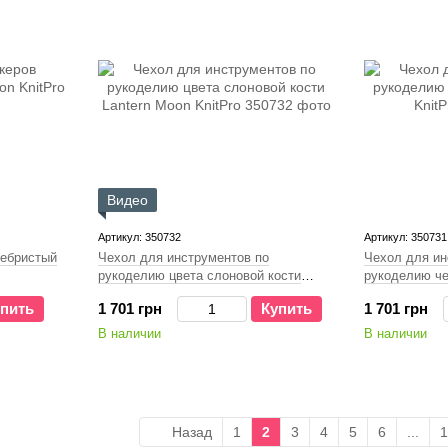
Видео
Артикул: 350732
Артикул: 350731
ребристый
Чехол для инструментов по
Чехол для ин
рукоделию цвета слоновой кости
рукоделию че
Lantern Moon KnitPro
KnitPro
пить
1 701 грн
Купить
1 701 грн
В наличии
В наличии
Назад
1
2
3
4
5
6
...
1