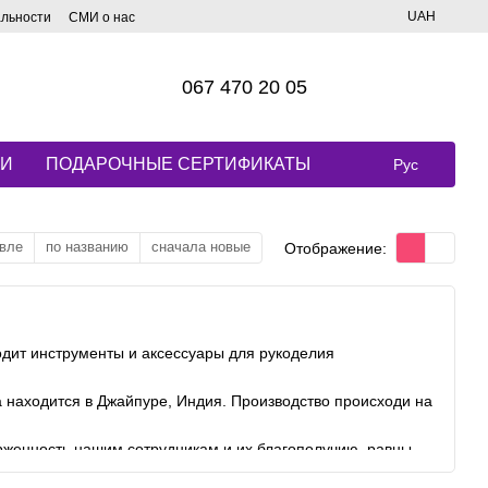
UAH
альности
СМИ о нас
067 470 20 05
КИ
ПОДАРОЧНЫЕ СЕРТИФИКАТЫ
Рус
вле
по названию
сначала новые
Отображение:
одит инструменты и аксессуары для рукоделия
 находится в Джайпуре, Индия. Производство происходи на
женность нашим сотрудникам и их благополучию, равны