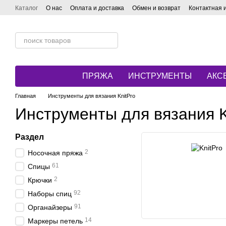
Перейти к основному контенту
Каталог
О нас
Оплата и доставка
Обмен и возврат
Контактная
ПРЯЖА
ИНСТРУМЕНТЫ
АКС
Главная
Инструменты для вязания KnitPro
Инструменты для вязания K
Раздел
2
Носочная пряжа
61
Спицы
2
Крючки
92
Наборы спиц
91
Органайзеры
14
Маркеры петель