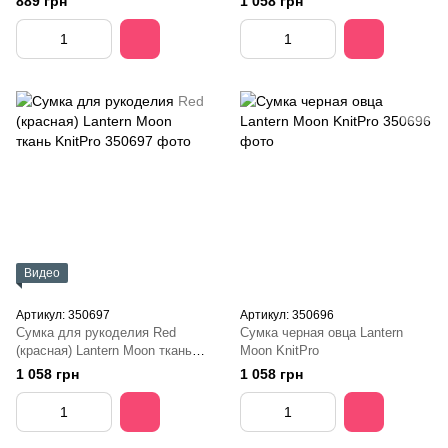
889 грн
1 058 грн
Видео
Артикул: 350697
Артикул: 350696
Сумка для рукоделия Red
Сумка черная овца Lantern
(красная) Lantern Moon ткань
Moon KnitPro
KnitPro
1 058 грн
1 058 грн