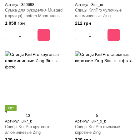
Артикул: 350698
Артикул: Зінг_ш
Сумка для рукоделия Mustard
Спицы KnitPro чулочные
(горчица) Lantern Moon ткань
алюминиевые Zing
KnitPro
1 058 грн
212 грн
Хит
13
5
Артикул: Зінг_к
Артикул: Зінг_з_к
Спицы KnitPro круговые
Спицы KnitPro съемные
алюминиевые Zing
короткие Zing
220 грн
220 грн