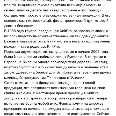
KnitPro. Индийская фирма охватила весь мир с момента
своего запуска десять лет назад, но бренд – это гораздо
больше, чем просто его высококачественная продукция. В его
основе лежит инклюзивный, филантропический дух, который
движет бизнесом.
В 1988 году группа, владеющая KnitPro, основала компанию
по производству высококачественных кистей для художников.
Базовые навыки изготовления кистей и вязальных спиц очень
похожи – так и родилась KnitPro.
Первыми двумя сериями, выпущенными в начале 2009 года,
были Nova и всеми любимые спицы Symfonie. В то время в
Европе не было ни одного производителя деревянных спиц,
поэтому Symfonie с его культовым дизайном мгновенно стал
хитом. Древесина березы для Symfonie, а теперь и для других
коллекций, поступает из Финляндии и Эстонии.
Стоит отметить, что бренд настолько доверяет своей
продукции, что предлагает пожизненную гарантию на свои
спицы и крючки. В настоящее время продукция KnitPro
доступна в 70 странах, а ассортимент расширился и теперь
включает выбор на любой вкус. Фирма получила широкое
признание за изменение имиджа вязальных спиц с помощью
своих стильных и высококачественных инструментов. Сейчас