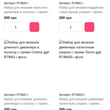
Артикул: R78M3-і
Артикул: R78M2-і
Набор для вязания мужского
Набор для вязания кардигана
джемпера в полоску с пряжи
структурным узором с пряжи
Linova ggh
Wollywasch
200 грн
200 грн
Артикул: R78M1-і
Артикул: R74M20-і
Набор для вязания длинного
Набор для вязания джемпера
джемпера в полоску с пряжи
патентным узором с пряжи
Cottina ggh
Tavira ggh
200 грн
200 грн