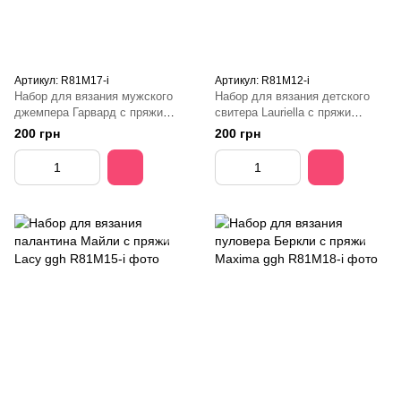
Артикул: R81M17-і
Артикул: R81M12-і
Набор для вязания мужского
Набор для вязания детского
джемпера Гарвард с пряжи
свитера Lauriella с пряжи
Volante ggh
Musante ggh
200 грн
200 грн