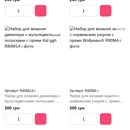
Артикул: R80М14-і
Артикул: R80M4-і
Набор для вязания джемпера с
Набор для вязания жакета с
мультицветными полосками с
норвежским узором с пряжи
пряжи Kid ggh
Wollywasch
200 грн
200 грн