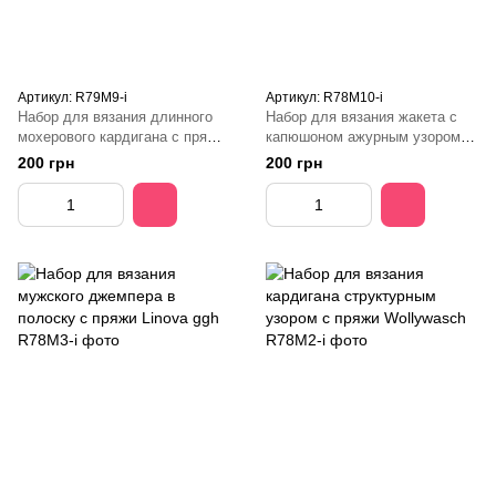
Артикул: R79М9-і
Артикул: R78M10-і
Набор для вязания длинного
Набор для вязания жакета с
мохерового кардигана с пряжи
капюшоном ажурным узором с
Kid ggh
пряжи Reva ggh
200 грн
200 грн