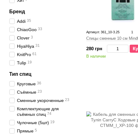
Хит
Бренд
35
Addi
33
ChiaoGoo
Артикул: 361_10-3.25
1
3
Clover
Спицы сменные 10 см Mindf
31
HiyaHiya
280 грн
Ку
61
KnitPro
В наличии
19
Tulip
Тип спиц
36
Круговые
23
Съёмные
23
Сменные укороченные
Комплектующие для
74
съёмных спиц
19
Чулочные (5шт)
5
Прямые