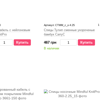
1
0
Артикул: СТММ_с_к-4.25
абель с нейлоновым
Спицы Тулип сменные укороченые
itPro
бамбук CarryC
Купить
467 грн
Купить
В наличии