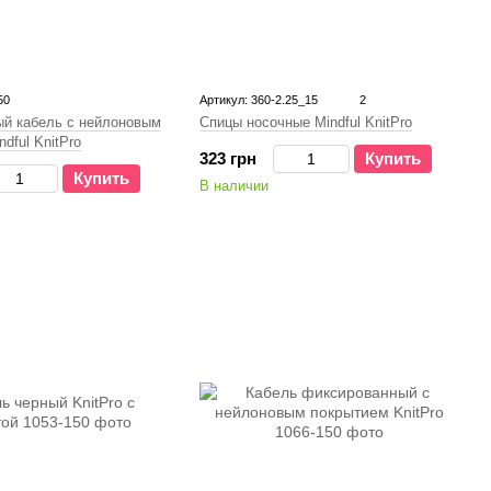
50
Артикул: 360-2.25_15
2
й кабель с нейлоновым
Спицы носочные Mindful KnitPro
dful KnitPro
323 грн
Купить
Купить
В наличии