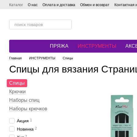
Перейти к основному контенту
Каталог
О нас
Оплата и доставка
Обмен и возврат
Контактная
ПРЯЖА
ИНСТРУМЕНТЫ
АКС
Главная
ИНСТРУМЕНТЫ
Спицы
Спицы для вязания Страниц
Спицы
Крючки
Наборы спиц
Наборы крючков
1
Акция
2
Новинка
7