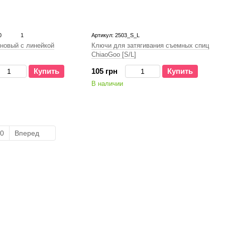
0
1
Артикул: 2503_S_L
Ключи для затягивания съемных спиц
новый с линейкой
ChiaoGoo [S/L]
105 грн
Купить
Купить
В наличии
0
Вперед