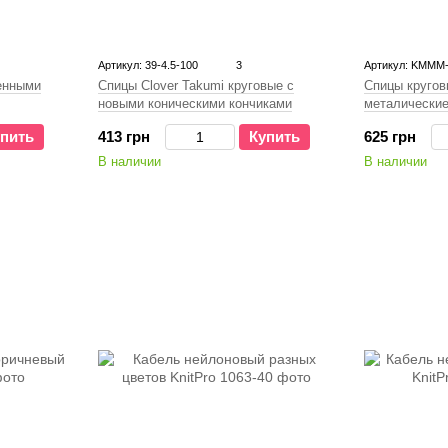
Артикул: 39-4.5-100
3
Артикул: KMMM-
енными
Спицы Clover Takumi круговые с
Спицы кругов
новыми коническими кончиками
металические 
60, 80, 100 с
пить
413 грн
Купить
625 грн
В наличии
В наличии