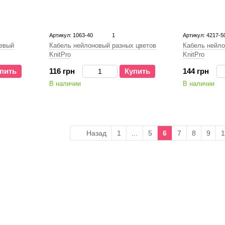
Артикул: 1063-40
1
Артикул: 4217-5
евый
Кабель нейлоновый разных цветов
Кабель нейло
KnitPro
KnitPro
пить
116 грн
Купить
144 грн
В наличии
В наличии
Назад
1
...
5
6
7
8
9
1