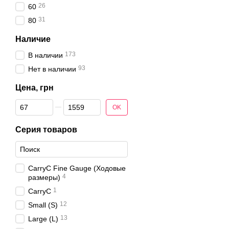
26
60
31
80
Наличие
173
В наличии
93
Нет в наличии
Цена, грн
От Цена, грн
До Цена, грн
OK
Серия товаров
CarryC Fine Gauge (Ходовые
4
размеры)
1
CarryC
12
Small (S)
13
Large (L)