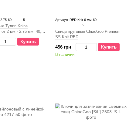
2.75-60
5
Артикул: RED Knit-6 мм-60
5
ые Тулип Knina
Спицы круговые ChiaoGoo Premium
от 2 мм - 2.75 мм, 40,
SS Knit RED
м
Купить
456 грн
Купить
В наличии