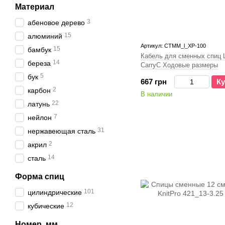
Материал
3
абеновое дерево
15
алюминий
Артикул: СТММ_l_ХР-100
15
бамбук
Кабель для сменных спиц L
14
береза
CarryC Ходовые размеры
5
бук
667 грн
Ку
2
карбон
В наличии
22
латунь
7
нейлон
31
нержавеющая сталь
2
акрил
14
сталь
Форма спиц
101
цилиндрические
12
кубические
Номер, мм