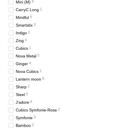
9
Mini (M)
1
CarryC Long
6
Mindful
3
Smartstix
2
Indigo
4
Zing
1
Cubics
5
Nova Metal
4
Ginger
1
Nova Cubics
6
Lantern moon
2
Sharp
5
Steel
6
J'adore
2
Cubics Symfonie-Rose
3
Symfonie
2
Bamboo