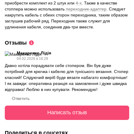
приобрести комплект из 2 штук или
4-х
. Также в качестве
стоппера можно использовать
переходник-адаптер
. Следует
накрутить кабель с обеих сторон переходника, таким образом
заглушив рабочий ряд. Переходник также служит для
удлинения кабеля, соединив два-три вместе.
Отзывы
1
Макаренко Лідія
04.02.2026 в 16:28
Давно хотіла порадувати себе стопером. Він був дуже
потрібний для крючка і кабелю для туніського вязання. Стопер
класний! Слідуючий виріб буде вязати набагато комфортніше!
І як завжди: оперативна реакція на замовлення і дуже швидка
відправка! Люблю в них купувати. Рекомендую!
Ответить
Написать отзыв
Поделиться в соцсетях