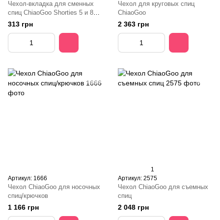
Чехол-вкладка для сменных
Чехол для круговых спиц
спиц ChiaoGoo Shorties 5 и 8
ChiaoGoo
см (Small)
313 грн
2 363 грн
1
Артикул: 1666
Артикул: 2575
Чехол ChiaoGoo для носочных
Чехол ChiaoGoo для съемных
спиц/крючков
спиц
1 166 грн
2 048 грн