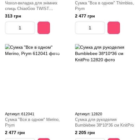
Чохол-вкладка для знімних
Сумка "Все в одном" Thimbles,
спиць ChiaoGoo TWIST
Prym
Shorties 5 і 8 см MINI
313 грн
2 477 грн
Артикул: 612041
Артикул: 12820
Сумка "Все в одном" Merino,
Сумка для рукоделия
Prym
Bumblebee 38*10*36 см KnitPro
2 477 грн
2 205 грн