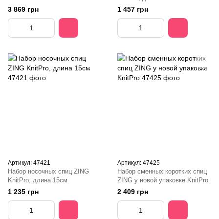
KnitPro
3 869 грн
1 457 грн
Артикул: 47421
Артикул: 47425
Набор носочных спиц ZING
Набор сменных коротких спиц
KnitPro, длина 15см
ZING у новой упаковке KnitPro
1 235 грн
2 409 грн