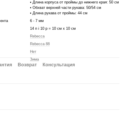
• Длина корпуса от проймы до нижнего края: 50 см
• Обхват верхней части рукава: 50/54 см
• Длина рукава от проймы: 44 см
ента
6 - 7 мм
14 п і 10 р = 10 см х 10 см
Rebecca
Rebecca 88
Нет
Зима
антия
Возврат
Консультация