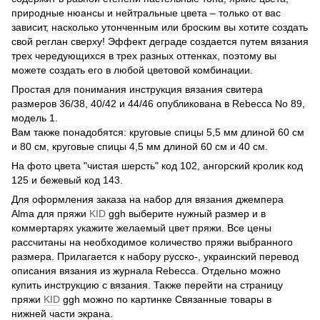
природные нюансы и нейтральные цвета – только от вас
зависит, насколько утонченным или броским вы хотите создать
свой реглан сверху! Эффект деграде создается путем вязания
трех чередующихся в трех разных оттенках, поэтому вы
можете создать его в любой цветовой комбинации.
Простая для понимания инструкция вязания свитера
размеров 36/38, 40/42 и 44/46 опубликована в Rebecca No 89,
модель 1.
Вам также понадобятся: круговые спицы 5,5 мм длиной 60 см
и 80 см, круговые спицы 4,5 мм длиной 60 см и 40 см.
На фото цвета "чистая шерсть" код 102, ангорский кролик код
125 и бежевый код 143.
Для оформления заказа на набор для вязания джемпера
Alma для пряжи
KID
ggh выберите нужный размер и в
коммертарях укажите желаемый цвет пряжи. Все цены
рассчитаны на необходимое количество пряжи выбранного
размера. Прилагается к набору русско-, украинский перевод
описания вязания из журнала Rebecca. Отдельно можно
купить инструкцию с вязания. Также перейти на страницу
пряжи
KID
ggh можно по картинке Связанные товары в
нижней части экрана.