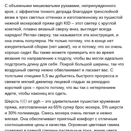
С объемными мешковатыми рукавами, непринужденного
кроя, с эффектом тонкого деграда благодаря трехслойной
вязке в трех светлых оттенках и изготовленному из пушистой
нежной мохеровой пряжи ggh KID – этот свитер с круглой
кокеткой, плавно вязаный сверху вниз, выглядит всегда
нарядно! Реглан сверху, так называется эта конструкция, и
она очень популярна. Не только потому, что в конце нет
изнурительной сборки (нет швов!), но и потому, что он очень
хорошо сидит. Вы также можете примерить его во время
вязания по направлению к подолу, чтобы вы могли идеально
подстроить длину для себя. Покрой большой ширины, так что
воздушный свитер нежно обволакивает и ласкает вас. С
толстыми спицами 5,5 вы добьетесь быстрого прогресса и
свяжете мягкий джемпер лицевой гладью за рекордно
короткий срок – просто потому, что вы так с нетерпением
ждете, чтобы наконец его одеть.
Шерсть
KID
от ggh – это удивительная пушистая кружевная
пряжа, изготовленная из 65% супер брос мохера, 5% шерсти
и 30% полиамида. Смесь мохера очень легкая и нежно
мягкая. Она обеспечивает приятный комфорт с отличным
соотношением цены и качества. Огромная цветовая гамма
содержит в равной степени пастельные тона, яркие цвета,