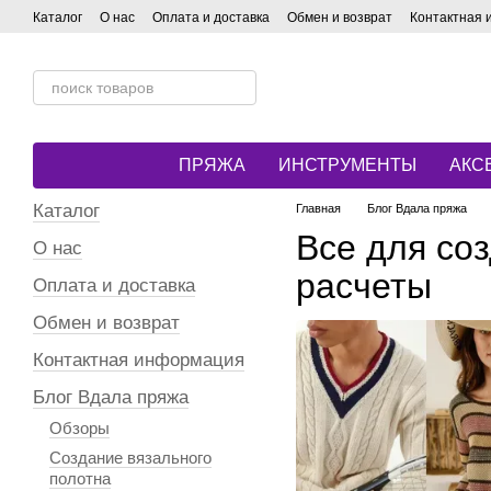
Перейти к основному контенту
Каталог
О нас
Оплата и доставка
Обмен и возврат
Контактная
ПРЯЖА
ИНСТРУМЕНТЫ
АКС
Каталог
Главная
Блог Вдала пряжа
Все для соз
О нас
расчеты
Оплата и доставка
Обмен и возврат
Контактная информация
Блог Вдала пряжа
Обзоры
Создание вязального
полотна