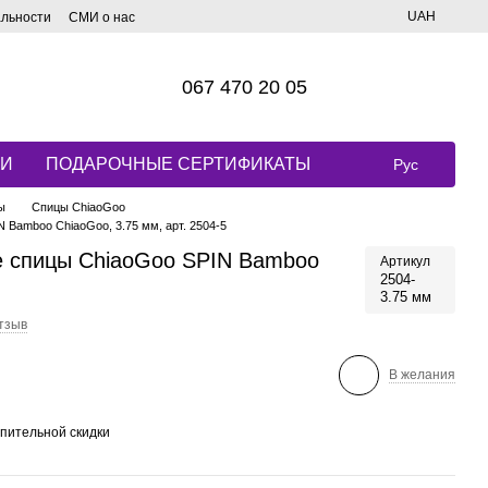
UAH
альности
СМИ о нас
067 470 20 05
КИ
ПОДАРОЧНЫЕ СЕРТИФИКАТЫ
Рус
ы
Спицы ChiaoGoo
Bamboo ChiaoGoo, 3.75 мм, арт. 2504-5
 спицы ChiaoGoo SPIN Bamboo
Артикул
2504-
3.75 мм
тзыв
В желания
пительной скидки