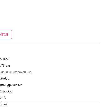
ится
2504-5
3.75 мм
Сменные укороченные
бамбук
цилиндрические
ChiaoGoo
США
Китай