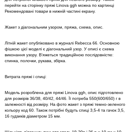
перейти на сторінку пряжі Linova ggh можна по картинці
Рекомендовані товари в нижній частині екрану.
Жакет з діагональним узором, пряжа, схема, опис.
Літній жакет опубліковано в журналі Rebecca 66. Основною
фішкою цієї моделі є діагональний узор. У описі є схема
виконання узору. В’яжеться традиційною послідовністю:
спинка, полочки, рукава, збірка.
Витрата пряжі і спиці:
Модель розроблена для пряжі Linova ggh, опис підготовлено
для розмірів 36/38, 40/42, 44/46. Її потреба 550(600/650) г в
залежності від розміру. На фото жакет з пряжі темно-зеленого
кольору код 60. Також потрібні будуть спиці 3,5-4 та гачок 3,5,
16 гудзиків діаметром 15 мм.
Щільність в’язання: лицьова гладь 19-20п і 26 р = 10 см х 10