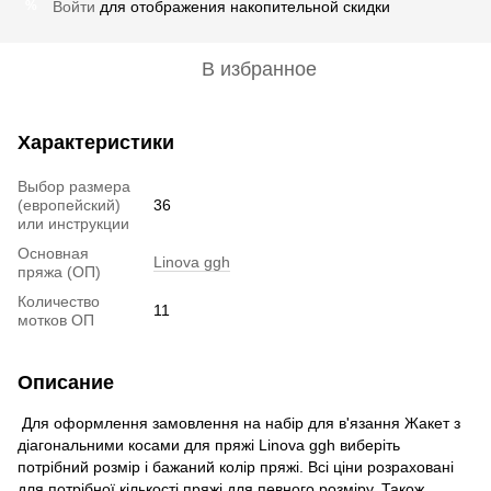
Войти
для отображения накопительной скидки
%
В избранное
Характеристики
Выбор размера
(европейский)
36
или инструкции
Основная
Linova ggh
пряжа (ОП)
Количество
11
мотков ОП
Описание
Для оформлення замовлення на набір для в'язання Жакет з
діагональними косами для пряжі Linova ggh виберіть
потрібний розмір і бажаний колір пряжі. Всі ціни розраховані
для потрібної кількості пряжі для певного розміру. Також