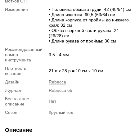
мотков ОП
Измерения
• Половина обхвата груди: 42 (48/54) см
• Длина изделия: 60,5 (63/64) см
• Длина корпуса от проймы до нижнего
края: 32 см
• Обхват верхней части рукава: 24
(26/28) см
• Длина рукава от проймы: 30 см
Рекомендованный
номер
3.5 - 4 мм
инструмента
Плотность
21 п х 28 р = 10 см х 10 см
вязания
Дизайн
Rebecca
Журнал
Rebecca 65
Бесплатное
Нет
описание
Сезон
Круглый год
Описание