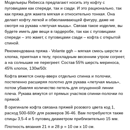
Модельеры Rebecca предлагают носить эту кофту с
пуговицами как спереди, так и сзади. И это рационально, так
как пряжа для жакета мягкая и относительно тонкая. Она
делает кофту легкой и обволакивающей фигуру, даже не
смотря на рукава «летучая мышь». Связав такое изделие, вы
будете иметь две вещи в гардеробе, так как с пуговицами
спереди – это жакет, с пуговицами сзади – кофта с открытой
спиной.
Рекомендована пряжа - Volante ggh – мягкая смесь шерсти и
хлопка, приятная к телу, прохладным весенним утром согреет,
а на солнышке не перегреет. Состав 55% шерсть мериноса,
45% хлопок, 130м/50г.
Кофта вяжется снизу-вверх отдельно спинка и полочки,
постепенно расширяя полотно для рукава «летучая мышь»,
потом убавляя количество петель для опущенной линии
плеча. Рукава вяжутся от прямых участков спинки-полочки по
прямой.
В оригинале кофта связана пряжей розового цвета код 1,
расход 500-600г для размеров 36-46. Вам потребуются также
спицы 3,5-4 и 5 пуговиц диаметром приблизительно 15 мм.
Плотность вязания 21 п и 28 р = 10 см х 10 см.