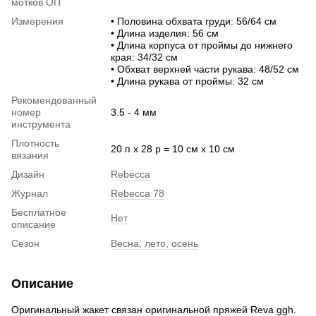
мотков ОП
Измерения
• Половина обхвата груди: 56/64 см
• Длина изделия: 56 см
• Длина корпуса от проймы до нижнего
края: 34/32 см
• Обхват верхней части рукава: 48/52 см
• Длина рукава от проймы: 32 см
Рекомендованный
номер
3.5 - 4 мм
инструмента
Плотность
20 п х 28 р = 10 см х 10 см
вязания
Дизайн
Rebecca
Журнал
Rebecca 78
Бесплатное
Нет
описание
Сезон
Весна, лето, осень
Описание
Оригинальный жакет связан оригинальной пряжей Reva ggh.