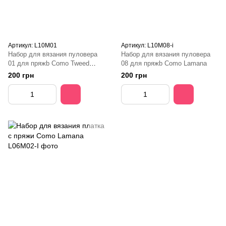
Артикул: L10M01
Артикул: L10M08-і
Набор для вязания пуловера
Набор для вязания пуловера
01 для пряжb Como Tweed
08 для пряжb Como Lamana
Lamana 10
200 грн
200 грн