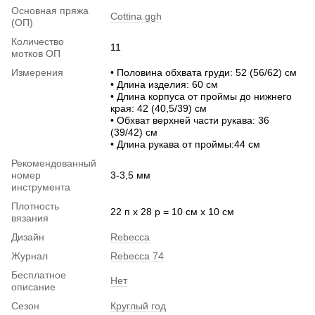
Основная пряжа
Cottina ggh
(ОП)
Количество
11
мотков ОП
Измерения
• Половина обхвата груди: 52 (56/62) см
• Длина изделия: 60 см
• Длина корпуса от проймы до нижнего
края: 42 (40,5/39) см
• Обхват верхней части рукава: 36
(39/42) см
• Длина рукава от проймы:44 см
Рекомендованный
номер
3-3,5 мм
инструмента
Плотность
22 п х 28 р = 10 см х 10 см
вязания
Дизайн
Rebecca
Журнал
Rebecca 74
Бесплатное
Нет
описание
Сезон
Круглый год