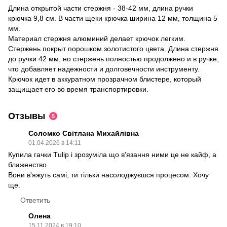
Длина открытой части стержня - 38-42 мм, длина ручки
крючка 9,8 см. В части щеки крючка ширина 12 мм, толщина 5
мм.
Материал стержня алюминий делает крючок легким.
Стержень покрыт порошком золотистого цвета. Длина стержня
до ручки 42 мм, но стержень полностью продолжено и в ручке,
что добавляет надежности и долговечности инструменту.
Крючок идет в аккуратном прозрачном блистере, который
защищает его во время транспортировки.
Отзывы
5
Соломко Світлана Михайлівна
01.04.2026 в 14:11
Купила гачки Тulip і зрозуміла що в'язання ними це не кайф, а
блаженство
Вони в'яжуть самі, ти тільки насолоджуєшся процесом. Хочу
ще.
Ответить
Олена
15.11.2024 в 19:10