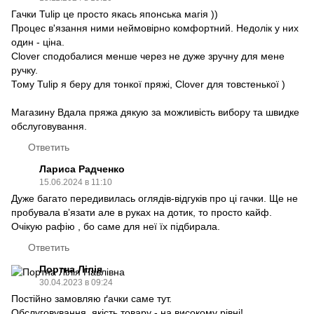
Гачки Tulip це просто якась японська магія ))
Процес в'язання ними неймовірно комфортний. Недолік у них
один - ціна.
Clover сподобалися менше через не дуже зручну для мене
ручку.
Тому Tulip я беру для тонкої пряжі, Clover для товстенької )
Магазину Вдала пряжа дякую за можливість вибору та швидке
обслуговування.
Ответить
Лариса Радченко
15.06.2024 в 11:10
Дуже багато передивилась оглядів-відгуків про ці гачки. Ще не
пробувала вʼязати але в руках на дотик, то просто кайф.
Очікую рафію , бо саме для неї їх підбирала.
Ответить
Портна Лілія
30.04.2023 в 09:24
Постійно замовляю ґачки саме тут.
Обслуговування, якість товару - на високому рівні!