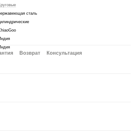
Круговые
нержавеющая сталь
цилиндрические
ChiaoGoo
Индия
Индия
антия
Возврат
Консультация