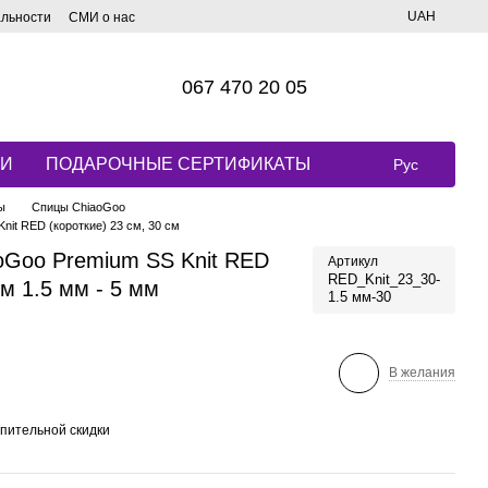
UAH
альности
СМИ о нас
067 470 20 05
КИ
ПОДАРОЧНЫЕ СЕРТИФИКАТЫ
Рус
ы
Спицы ChiaoGoo
it RED (короткие) 23 см, 30 см
oGoo Premium SS Knit RED
Артикул
RED_Knit_23_30-
см 1.5 мм - 5 мм
1.5 мм-30
В желания
пительной скидки