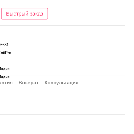
Быстрый заказ
36631
KnitPro
2
Индия
Индия
антия
Возврат
Консультация