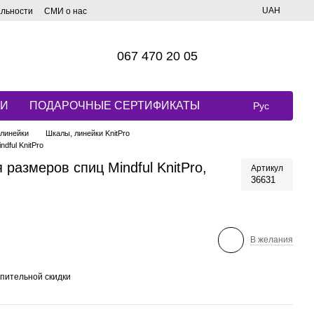
UAH
альности
СМИ о нас
067 470 20 05
КИ
ПОДАРОЧНЫЕ СЕРТИФИКАТЫ
Рус
линейки
Шкалы, линейки KnitPro
dful KnitPro
размеров спиц Mindful KnitPro,
Артикул
36631
В желания
пительной скидки