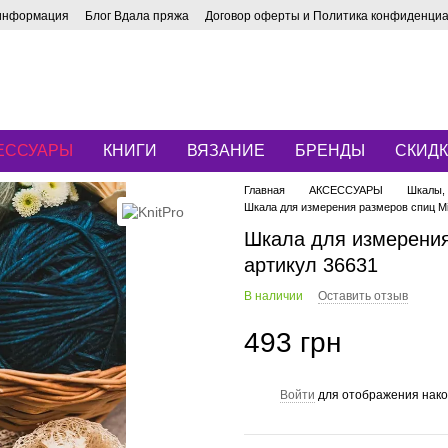
 информация
Блог Вдала пряжа
Договор оферты и Политика конфиденци
ЕССУАРЫ
КНИГИ
ВЯЗАНИЕ
БРЕНДЫ
СКИД
Главная
АКСЕССУАРЫ
Шкалы, 
Шкала для измерения размеров спиц Min
Шкала для измерения 
артикул 36631
В наличии
Оставить отзыв
493 грн
Войти
для отображения нако
%