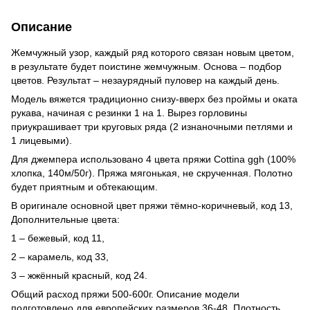
Описание
Жемчужный узор, каждый ряд которого связан новым цветом,
в результате будет поистине жемчужным. Основа – подбор
цветов. Результат – незаурядный пуловер на каждый день.
Модель вяжется традиционно снизу-вверх без проймы и оката
рукава, начиная с резинки 1 на 1. Вырез горловины
приукрашивает три круговых ряда (2 изнаночными петлями и
1 лицевыми).
Для джемпера использовано 4 цвета пряжи Cottina ggh (100%
хлопка, 140м/50г). Пряжа мягонькая, не скрученная. Полотно
будет приятным и обтекающим.
В оригинале основной цвет пряжи тёмно-коричневый, код 13,
Дополнительные цвета:
1 – бежевый, код 11,
2 – карамель, код 33,
3 – жжённый красный, код 24.
Общий расход пряжи 500-600г. Описание модели
подготовлено для европейских размеров 36-48. Плотность