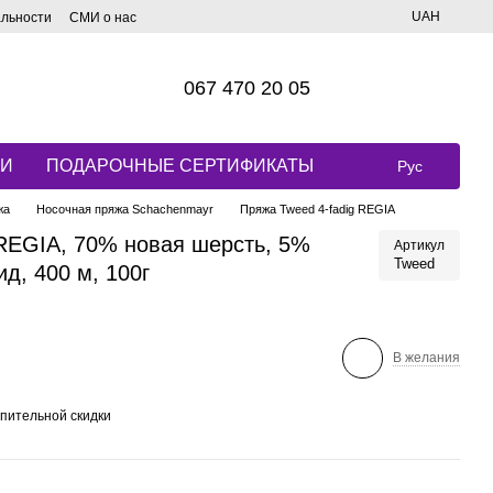
UAH
альности
СМИ о нас
067 470 20 05
КИ
ПОДАРОЧНЫЕ СЕРТИФИКАТЫ
Рус
жа
Носочная пряжа Schachenmayr
Пряжа Tweed 4-fadig REGIA
 REGIA, 70% новая шерсть, 5%
Артикул
Tweed
д, 400 м, 100г
В желания
пительной скидки