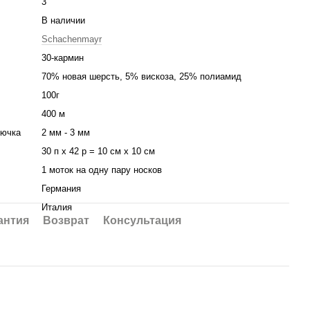
3
В наличии
Schachenmayr
30-кармин
70% новая шерсть, 5% вискоза, 25% полиамид
100г
400 м
рючка
2 мм - 3 мм
30 п х 42 р = 10 см х 10 см
1 моток на одну пару носков
Германия
Италия
антия
Возврат
Консультация