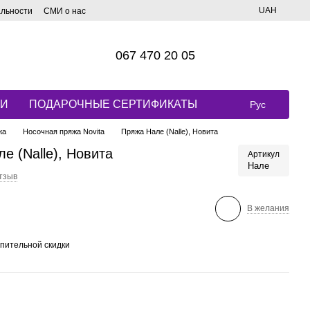
UAH
альности
СМИ о нас
067 470 20 05
КИ
ПОДАРОЧНЫЕ СЕРТИФИКАТЫ
Рус
жа
Носочная пряжа Novita
Пряжа Нале (Nalle), Новита
е (Nalle), Новита
Артикул
Нале
тзыв
В желания
пительной скидки