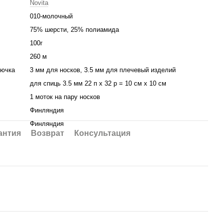
Novita
010-молочный
75% шерсти, 25% полиамида
100г
260 м
рючка
3 мм для носков, 3.5 мм для плечевый изделий
для спиць 3.5 мм 22 п х 32 р = 10 см х 10 см
1 моток на пару носков
Финляндия
Финляндия
антия
Возврат
Консультация