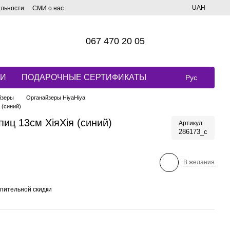
UAH
альности
СМИ о нас
067 470 20 05
КИ
ПОДАРОЧНЫЕ СЕРТИФИКАТЫ
Рус
йзеры
Органайзеры HiyaHiya
 (синий)
иц 13см ХіяХія (синий)
Артикул
286173_с
В желания
пительной скидки