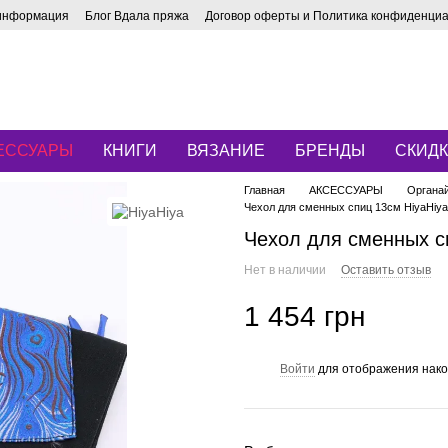
 информация
Блог Вдала пряжа
Договор оферты и Политика конфиденци
ЕССУАРЫ
КНИГИ
ВЯЗАНИЕ
БРЕНДЫ
СКИД
Главная
АКСЕССУАРЫ
Органа
Чехол для сменных спиц 13см HiyaHiya
Чехол для сменных сп
Нет в наличии
Оставить отзыв
1 454 грн
Войти
для отображения нако
%