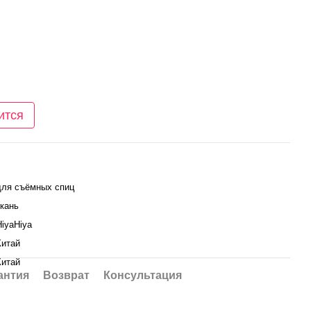
ится
для съёмных спиц
ткань
HiyaHiya
Китай
Китай
антия
Возврат
Консультация